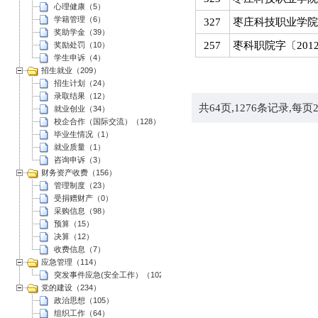
心理健康（5）
学籍管理（6）
327
枣庄科技职业学院
奖助学金（39）
257
枣科职院字〔20
奖励处罚（10）
学生申诉（4）
招生就业（209）
招生计划（24）
录取结果（12）
共
64
页,
1276
条记录,每页
就业创业（34）
校企合作（国际交流）（128）
毕业生情况（1）
就业质量（1）
咨询申诉（3）
财务资产收费（156）
管理制度（23）
受捐赠财产（0）
采购信息（98）
预算（15）
决算（12）
收费信息（7）
应急管理（114）
突发事件应急(安全工作）（102）
党的建设（234）
政治思想（105）
组织工作（64）