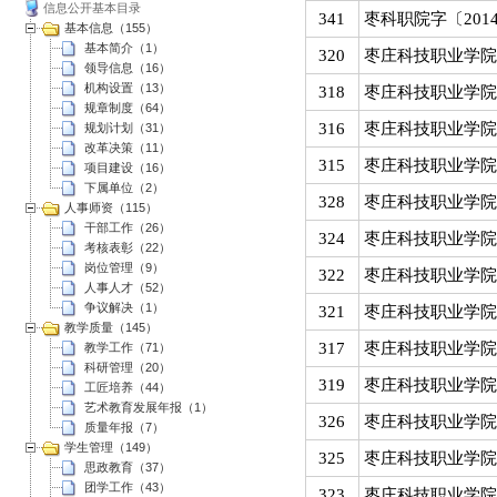
信息公开基本目录
341
枣科职院字〔201
基本信息（155）
基本简介（1）
320
枣庄科技职业学院
领导信息（16）
机构设置（13）
318
枣庄科技职业学院
规章制度（64）
316
枣庄科技职业学院
规划计划（31）
改革决策（11）
315
枣庄科技职业学院
项目建设（16）
下属单位（2）
328
枣庄科技职业学院
人事师资（115）
干部工作（26）
324
枣庄科技职业学院
考核表彰（22）
岗位管理（9）
322
枣庄科技职业学院
人事人才（52）
争议解决（1）
321
枣庄科技职业学院
教学质量（145）
317
枣庄科技职业学院
教学工作（71）
科研管理（20）
319
枣庄科技职业学院
工匠培养（44）
艺术教育发展年报（1）
326
枣庄科技职业学院
质量年报（7）
学生管理（149）
325
枣庄科技职业学院
思政教育（37）
团学工作（43）
323
枣庄科技职业学院