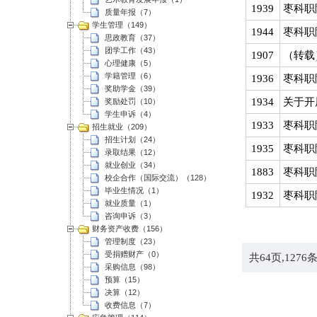
1939
枣科职
质量年报（7）
学生管理（149）
1944
枣科职
思政教育（37）
团学工作（43）
1907
（转载
心理健康（5）
学籍管理（6）
1936
枣科职
奖助学金（39）
1934
关于开
奖励处罚（10）
学生申诉（4）
1933
枣科职
招生就业（209）
招生计划（24）
1935
枣科职
录取结果（12）
就业创业（34）
1883
枣科职
校企合作（国际交流）（128）
毕业生情况（1）
1932
枣科职
就业质量（1）
咨询申诉（3）
财务资产收费（156）
管理制度（23）
受捐赠财产（0）
共
64
页,
1276
条
采购信息（98）
预算（15）
决算（12）
收费信息（7）