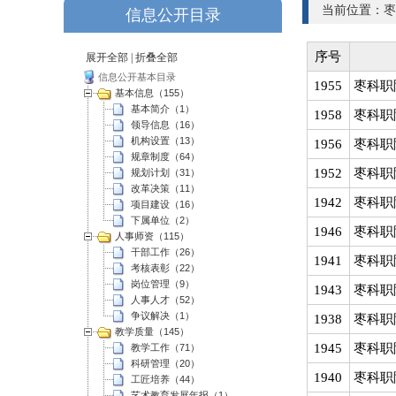
当前位置：枣
信息公开目录
序号
展开全部
|
折叠全部
信息公开基本目录
1955
枣科职
基本信息（155）
基本简介（1）
1958
枣科职
领导信息（16）
机构设置（13）
1956
枣科职
规章制度（64）
1952
枣科职
规划计划（31）
改革决策（11）
1942
枣科职
项目建设（16）
下属单位（2）
1946
枣科职
人事师资（115）
干部工作（26）
1941
枣科职
考核表彰（22）
岗位管理（9）
1943
枣科职
人事人才（52）
争议解决（1）
1938
枣科职
教学质量（145）
1945
枣科职
教学工作（71）
科研管理（20）
1940
枣科职
工匠培养（44）
艺术教育发展年报（1）