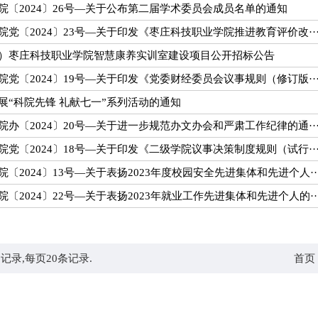
院〔2024〕26号—关于公布第二届学术委员会成员名单的通知
院党〔2024〕23号—关于印发《枣庄科技职业学院推进教育评价改··
）枣庄科技职业学院智慧康养实训室建设项目公开招标公告
院党〔2024〕19号—关于印发《党委财经委员会议事规则（修订版··
展“科院先锋 礼献七一”系列活动的通知
院办〔2024〕20号—关于进一步规范办文办会和严肃工作纪律的通··
院党〔2024〕18号—关于印发《二级学院议事决策制度规则（试行··
院〔2024〕13号—关于表扬2023年度校园安全先进集体和先进个人··
院〔2024〕22号—关于表扬2023年就业工作先进集体和先进个人的··
记录,每页
20
条记录.
首页