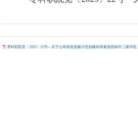
枣科职院党〔2025〕22号—关于公布首批党建示范创建和质量创优标杆二级学院、