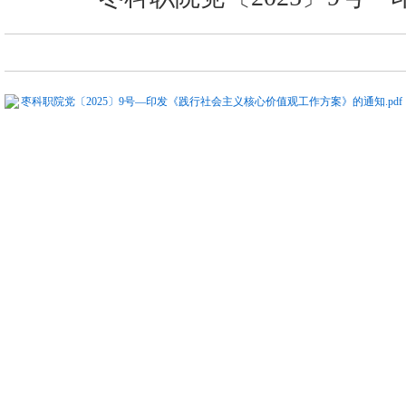
枣科职院党〔2025〕9号—印发《践行社会主义核心价值观工作方案》的通知.pdf